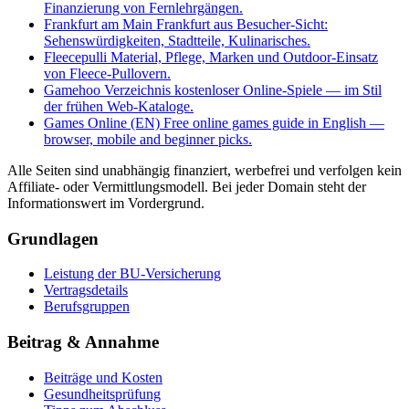
Finanzierung von Fernlehrgängen.
Frankfurt am Main
Frankfurt aus Besucher-Sicht:
Sehenswürdigkeiten, Stadtteile, Kulinarisches.
Fleecepulli
Material, Pflege, Marken und Outdoor-Einsatz
von Fleece-Pullovern.
Gamehoo
Verzeichnis kostenloser Online-Spiele — im Stil
der frühen Web-Kataloge.
Games Online (EN)
Free online games guide in English —
browser, mobile and beginner picks.
Alle Seiten sind unabhängig finanziert, werbefrei und verfolgen kein
Affiliate- oder Vermittlungsmodell. Bei jeder Domain steht der
Informationswert im Vordergrund.
Grundlagen
Leistung der BU-Versicherung
Vertragsdetails
Berufsgruppen
Beitrag & Annahme
Beiträge und Kosten
Gesundheitsprüfung