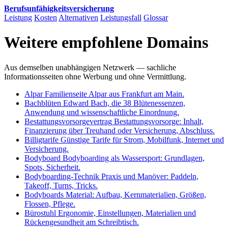
Berufsunfähigkeits­versicherung
Leistung
Kosten
Alternativen
Leistungsfall
Glossar
Weitere empfohlene Domains
Aus demselben unabhängigen Netzwerk — sachliche
Informationsseiten ohne Werbung und ohne Vermittlung.
Alpar
Familienseite Alpar aus Frankfurt am Main.
Bachblüten
Edward Bach, die 38 Blütenessenzen,
Anwendung und wissenschaftliche Einordnung.
Bestattungsvorsorgevertrag
Bestattungsvorsorge: Inhalt,
Finanzierung über Treuhand oder Versicherung, Abschluss.
Billigtarife
Günstige Tarife für Strom, Mobilfunk, Internet und
Versicherung.
Bodyboard
Bodyboarding als Wassersport: Grundlagen,
Spots, Sicherheit.
Bodyboarding-Technik
Praxis und Manöver: Paddeln,
Takeoff, Turns, Tricks.
Bodyboards
Material: Aufbau, Kernmaterialien, Größen,
Flossen, Pflege.
Bürostuhl
Ergonomie, Einstellungen, Materialien und
Rückengesundheit am Schreibtisch.