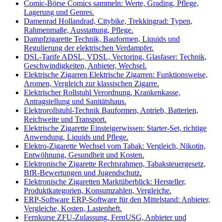
Comic-Börse
Comics sammeln: Werte, Grading, Pflege,
Lagerung und Genres.
Damenrad
Hollandrad, Citybike, Trekkingrad: Typen,
Rahmenmaße, Ausstattung, Pflege.
Dampfzigarette
Technik, Bauformen, Liquids und
Regulierung der elektrischen Verdampfer.
DSL-Tarife
ADSL, VDSL, Vectoring, Glasfaser: Technik,
Geschwindigkeiten, Anbieter, Wechsel.
Elektrische Zigarren
Elektrische Zigarren: Funktionsweise,
Aromen, Vergleich zur klassischen Zigarre.
Elektrischer Rollstuhl
Verordnung, Krankenkasse,
Antragstellung und Sanitätshaus.
Elektrorollstuhl-Technik
Bauformen, Antrieb, Batterien,
Reichweite und Transport.
Elektrische Zigarette
Einsteigerwissen: Starter-Set, richtige
Anwendung, Liquids und Pflege.
Elektro-Zigarette
Wechsel vom Tabak: Vergleich, Nikotin,
Entwöhnung, Gesundheit und Kosten.
Elektronische Zigarette
Rechtsrahmen, Tabaksteuergesetz,
BfR-Bewertungen und Jugendschutz.
Elektronische Zigaretten
Marktüberblick: Hersteller,
Produktkategorien, Konsumzahlen, Vergleiche.
ERP-Software
ERP-Software für den Mittelstand: Anbieter,
Vergleiche, Kosten, Lastenheft.
Fernkurse
ZFU-Zulassung, FernUSG, Anbieter und