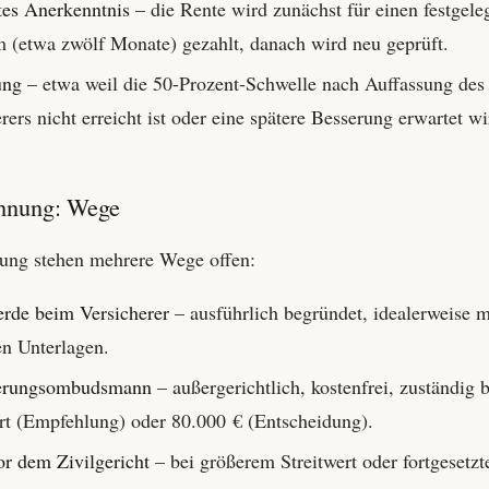
tes Anerkenntnis
– die Rente wird zunächst für einen festgele
m (etwa zwölf Monate) gezahlt, danach wird neu geprüft.
ung
– etwa weil die 50-Prozent-Schwelle nach Auffassung des
rers nicht erreicht ist oder eine spätere Besserung erwartet wi
hnung: Wege
ung stehen mehrere Wege offen:
rde beim Versicherer
– ausführlich begründet, idealerweise m
en Unterlagen.
erungs­ombudsmann
– außer­gerichtlich, kostenfrei, zuständig 
ert (Empfehlung) oder 80.000 € (Entscheidung).
or dem Zivilgericht
– bei größerem Streitwert oder fortgesetzt