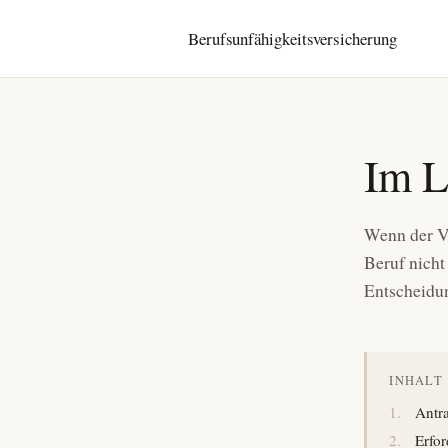
Berufsunfähigkeits­versicherung
Im L
Wenn der Ve
Beruf nicht
Entscheidun
INHALT
Antra
Erfor