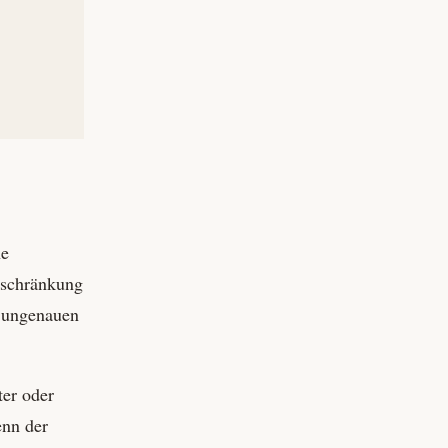
ne
inschränkung
s ungenauen
ter oder
enn der