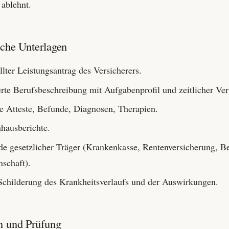
 ablehnt.
iche Unterlagen
lter Leistungs­antrag des Versicherers.
erte Berufs­beschreibung mit Aufgaben­profil und zeitlicher Ver
he Atteste, Befunde, Diagnosen, Therapien.
haus­berichte.
de gesetzlicher Träger (Krankenkasse, Rentenversicherung, Be
schaft).
Schilderung des Krankheits­verlaufs und der Auswirkungen.
n und Prüfung