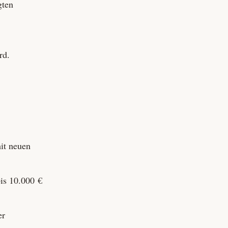
gten
rd.
it neuen
bis 10.000 €
er