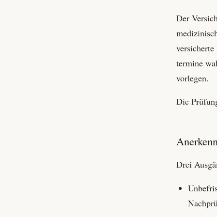
Der Versich
medizinisch
versicherte
termine wa
vorlegen.
Die Prüfung
Anerkenn
Drei Ausgä
Unbefri
Nachprü