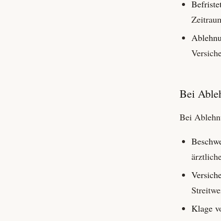
Befriste
Zeitrau
Ablehn
Versiche
Bei Able
Bei Ablehn
Beschwe
ärztlich
Versich
Streitw
Klage v