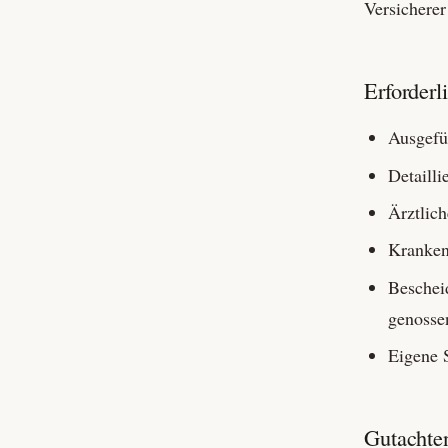
Versicherer
Erforderl
Ausgefül
Detailli
Ärztlic
Kranken
Beschei
genossen
Eigene 
Gutachte