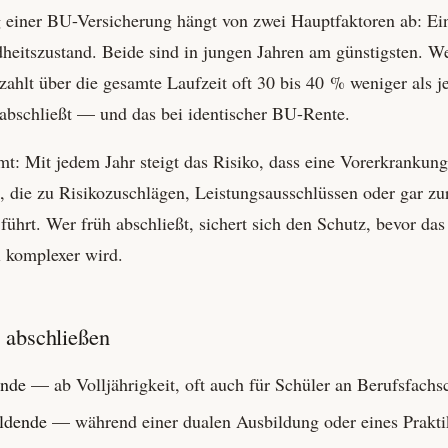
 einer BU-Versicherung hängt von zwei Hauptfaktoren ab: Eint
eitszustand. Beide sind in jungen Jahren am günstigsten. W
 zahlt über die gesamte Laufzeit oft 30 bis 40 % weniger als 
 abschließt — und das bei identischer BU-Rente.
: Mit jedem Jahr steigt das Risiko, dass eine Vor­erkrankung
die zu Risiko­zuschlägen, Leistungs­ausschlüssen oder gar zu
ührt. Wer früh abschließt, sichert sich den Schutz, bevor das
l komplexer wird.
 abschließen
ende
— ab Volljährigkeit, oft auch für Schüler an Berufs­fach­s
ldende
— während einer dualen Ausbildung oder eines Prakt