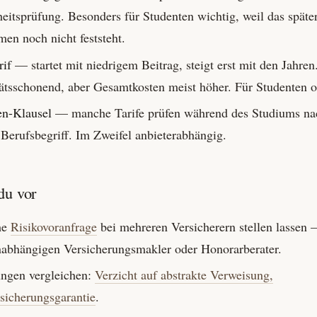
its­prüfung. Besonders für Studenten wichtig, weil das späte
en noch nicht feststeht.
rif
— startet mit niedrigem Beitrag, steigt erst mit den Jahren
äts­schonend, aber Gesamtkosten meist höher. Für Studenten of
en-Klausel
— manche Tarife prüfen während des Studiums na
 Berufs­begriff. Im Zweifel anbieter­abhängig.
du vor
me
Risikovoranfrage
bei mehreren Versicherern stellen lassen
nabhängigen Versicherungs­makler oder Honorar­berater.
ngen vergleichen:
Verzicht auf abstrakte Verweisung,
icherungs­garantie
.