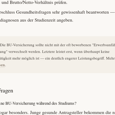
 und Brutto/Netto-Verhältnis prüfen.
schluss Gesundheitsfragen sehr gewissenhaft beantworten —
­diagnosen aus der Studien­zeit angeben.
 Die BU-Versicherung sollte nicht mit der oft beworbenen "Erwerbsunfäh
ung" verwechselt werden. Letztere leistet erst, wenn überhaupt keine
tigkeit mehr möglich ist — ein deutlich engerer Leistungs­begriff. Meh
ven
.
Fragen
eine BU-Versicherung während des Studiums?
sogar besonders. Junge gesunde Antrag­steller bekommen die n