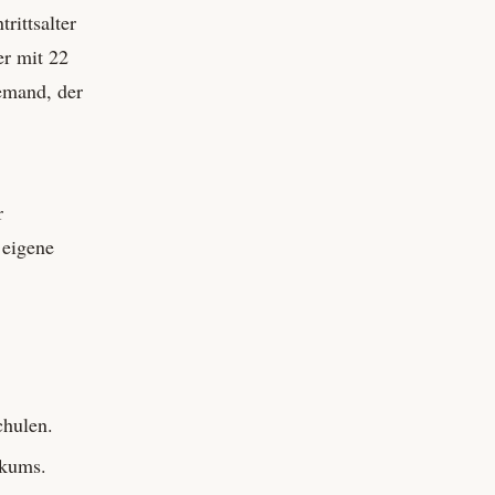
rittsalter
er mit 22
jemand, der
r
 eigene
chulen.
ikums.