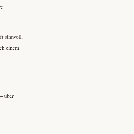
re
.
t sinnvoll.
ch einem
 — über