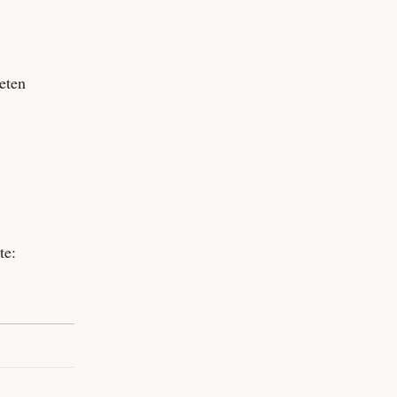
eten
te: