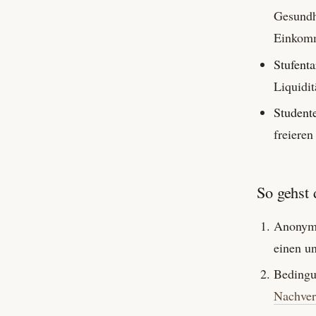
Gesundhe
Einkomm
Stufenta
Liquidit
Student
freieren
So gehst 
Anony
einen u
Bedingu
Nachvers