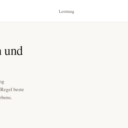
Leistung
n und
ung
r Regel beste
ebens.